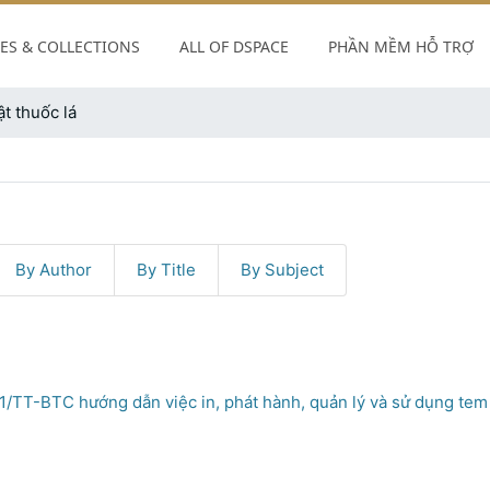
S & COLLECTIONS
ALL OF DSPACE
PHẦN MỀM HỖ TRỢ
andle/123456789/6196
ật thuốc lá
By Author
By Title
By Subject
/TT-BTC hướng dẫn việc in, phát hành, quản lý và sử dụng tem đ