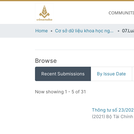
07.Luật thuốc lá
COMMUNITIE
Permanent URI for this collection
https://khcnthuocla.vn/h
Home
Cơ sở dữ liệu khoa học ngành thuốc lá
07.Lu
Browse
Recent Submissions
By Issue Date
Recent Submissions
Now showing
1 - 5 of 31
Thông tư số 23/2021
(
2021
)
Bộ Tài Chính