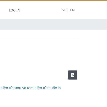
LOG IN
VI
EN
iện tử rượu và tem điện tử thuốc lá