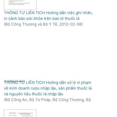
THÔNG TƯ LIÊN TỊCH Hướng dẫn việc ghi nhãn,
in cảnh báo sức khỏe trên bao bì thuốc lá
(
Bộ Công Thương và Bộ Y Tế,
2013-02-08
)
THÔNG TƯ LIÊN TỊCH Hướng dẫn xử lý vi phạm
No Thumbnail Available
về kinh doanh rượu nhập lậu, sản phẩm thuốc lá
và nguyên liệu thuốc lá nhập lậu
(
Bộ Công An, Bộ Tư Pháp, Bộ Công Thương, Bộ
Y Tế,Tòa Án Nhân Dân Tối Cao, Viện Kiểm Sát
Nhân Dân Tối Cao,
2012
)