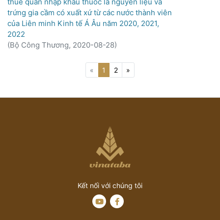
thuế quan nhập khẩu thuốc lá nguyên liệu và
trứng gia cầm có xuất xứ từ các nước thành viên
của Liên minh Kinh tế Á Âu năm 2020, 2021,
2022
(
Bộ Công Thương,
2020-08-28
)
(current)
«
1
2
»
Kết nối với chúng tôi