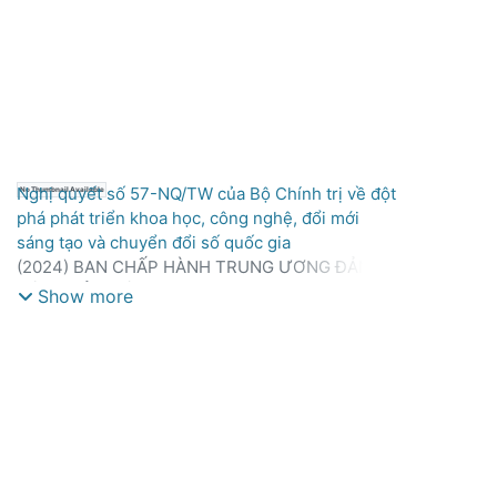
Nghị quyết số 57-NQ/TW của Bộ Chính trị về đột
No Thumbnail Available
phá phát triển khoa học, công nghệ, đổi mới
sáng tạo và chuyển đổi số quốc gia
(
2024
)
BAN CHẤP HÀNH TRUNG ƯƠNG ĐẢNG
CỘNG SẢN VIỆT NAM
Show more