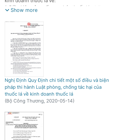
kinh doanh thuốc lá về:
1. Điều kiện sản xuất, mua bán thuốc lá, chế biến
Show more
nguyên liệu thuốc lá, đầu tư vùng trồng và kinh
doanh nguyên liệu thuốc lá, tiêu thụ sản phẩm
thuốc lá; xuất khẩu, nhập khẩu máy móc, thiết bị,
nguyên phụ liệu thuốc lá và sản phẩm thuốc lá;
phòng, chống buôn lậu và gian lận thương mại.
2. Đầu tư sản xuất sản phẩm thuốc lá, chế biến
nguyên liệu thuốc lá, liên doanh sản xuất thuốc
lá, chuyển nhượng quyền sở hữu công nghiệp,
chuyển quyền sử dụng đối tượng sở hữu công
nghiệp sản xuất thuốc lá.
Nghị Định Quy Định chi tiết một số điều và biện
3. Sản xuất, gia công thuốc lá xuất khẩu; chế
pháp thi hành Luật phòng, chống tác hại của
biến, gia công chế biến nguyên liệu thuốc lá
thuốc lá về kinh doanh thuốc lá
xuất khẩu.
(
Bộ Công Thương,
2020-05-14
)
4. Kiểm soát sản lượng thuốc lá tiêu thụ trong
nước, công bố sản lượng thuốc lá được phép sản
xuất và nhập khẩu.