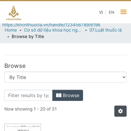
07.Luật thuốc lá
VI
EN
Permanent URI for this collection
https://khcnthuocla.vn/handle/123456789/6196
Home
Cơ sở dữ liệu khoa học ngành thuốc lá
07.Luật thuốc lá
Browse by Title
Browse
Browsing 07.Luật thuốc lá by Title
Browse
Now showing
1 - 20 of 31