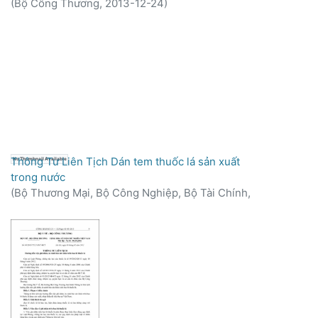
(
Bộ Công Thương,
2013-12-24
)
Thông Tư Liên Tịch Dán tem thuốc lá sản xuất
No Thumbnail Available
trong nước
(
Bộ Thương Mại, Bộ Công Nghiệp, Bộ Tài Chính,
1999-11-16
)