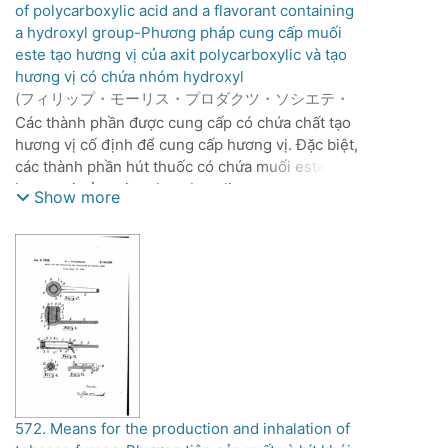
of polycarboxylic acid and a flavorant containing
phân tích dữ liệu phân tích sắc ký của hương vị
a hydroxyl group-Phương pháp cung cấp muối
thuốc lá bằng cách sử dụng phương pháp phân
este tạo hương vị của axit polycarboxylic và tạo
cụm theo kết quả phân loại thu được của mẫu và
hương vị có chứa nhóm hydroxyl
kết quả phân loại thu được của các thành phần
(
フィリップ・モーリス・プロダクツ・ソシエテ・
của hương vị thuốc lá; và thu được trực tiếp điều
アノニム,
1316-03-21
)
Các thành phần được cung cấp có chứa chất tạo
kiện biến đổi chất lượng của hương vị thuốc lá
hương vị cố định để cung cấp hương vị. Đặc biệt,
theo kết quả phân tích phân cụm thu được.
các thành phần hút thuốc có chứa muối este tạo
Phương pháp do phát minh này cung cấp rất dễ
hương vị của axit polycarboxylic.
vận hành; hơn nữa, có thể giải quyết được các
Show more
vấn đề mà kết quả phát hiện trong quy trình thử
khói thủ công bị ảnh hưởng bởi mức độ, trạng
thái vật lý, các yếu tố môi trường, v.v. của máy
thử khói.
572. Means for the production and inhalation of