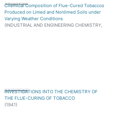
Chemical Composition of Flue-Cured Tobaccos
No Thumbnail Available
Produced on Limed and Nonlimed Soils under
Varying Weather Conditions
(
INDUSTRIAL AND ENGINEERING CHEMISTRY,
1937
)
INVESTIGATIONS INTO THE CHEMISTRY OF
No Thumbnail Available
THE FLUE-CURING OF TOBACCO
(
1941
)