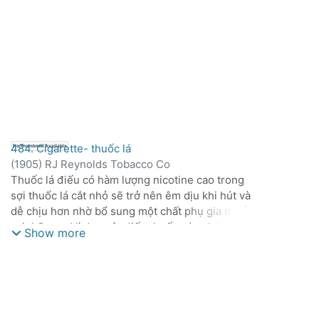
484. Cigarette- thuốc lá
No Thumbnail Available
(
1905
)
RJ Reynolds Tobacco Co
Thuốc lá điếu có hàm lượng nicotine cao trong
sợi thuốc lá cắt nhỏ sẽ trở nên êm dịu khi hút và
dễ chịu hơn nhờ bổ sung một chất phụ gia muối
axit hữu cơ. Ví dụ, một điếu thuốc có sợi thuốc lá
Show more
cắt với hàm lượng nicotine trong hỗn hợp lớn
hơn 2 phần trăm sẽ có thêm phụ gia natri
levulinate kết hợp với sợi thuốc lá cắt của điếu
thuốc. Kết quả là thuốc lá điếu mang lại trải
nghiệm hút êm dịu, hương vị thuốc lá tốt và ít vị