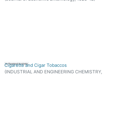
Cigarette and Cigar Tobaccos
No Thumbnail Available
(
INDUSTRIAL AND ENGINEERING CHEMISTRY,
1934-09
)