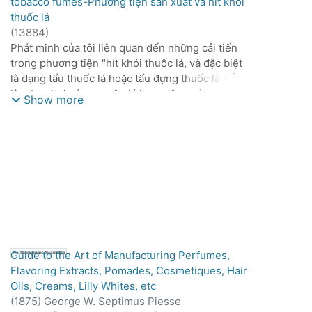
tobacco fumes-Phương tiện sản xuất và hít khói
thuốc lá
(
13884
)
Phát minh của tôi liên quan đến những cải tiến
trong phương tiện "hít khói thuốc lá, và đặc biệt
là dạng tẩu thuốc lá hoặc tẩu đựng thuốc lá để
làm bay hơi các nguyên lý hoạt động của thuốc
Show more
lá khi hít vào, quá trình bay hơi được thực hiện
bằng nhiệt độ được kiểm soát ở mức độ được
xác định trước, thay vì bằng cách đánh lửa và đốt
cháy như thường được thực hiện trước đây.
Guide to the Art of Manufacturing Perfumes,
No Thumbnail Available
Flavoring Extracts, Pomades, Cosmetiques, Hair
Oils, Creams, Lilly Whites, etc
(
1875
)
George W. Septimus Piesse