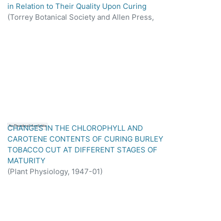
in Relation to Their Quality Upon Curing
(
Torrey Botanical Society and Allen Press,
1944-09
)
CHANGES IN THE CHLOROPHYLL AND
No Thumbnail Available
CAROTENE CONTENTS OF CURING BURLEY
TOBACCO CUT AT DIFFERENT STAGES OF
MATURITY
(
Plant Physiology,
1947-01
)