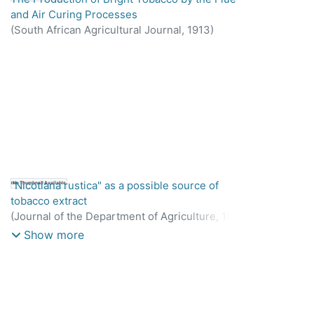
cản khi hút nằm trong khoảng từ 80 đến 150 mm
and Air Curing Processes
cột nước ở tốc độ dòng khí 17,5 cc/giây. Thuốc lá
(
South African Agricultural Journal,
1913
)
điếu có tỷ lệ “nhựa” FTC trên nicotine nhỏ hơn
9.
"Nicotiana rustica" as a possible source of
No Thumbnail Available
tobacco extract
(
Journal of the Department of Agriculture,
1923-
11
)
Show more