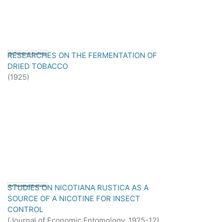
RESEARCHES ON THE FERMENTATION OF
No Thumbnail Available
DRIED TOBACCO
(
1925
)
STUDIES ON NICOTIANA RUSTICA AS A
No Thumbnail Available
SOURCE OF A NICOTINE FOR INSECT
CONTROL
(
Journal of Economic Entomology,
1925-12
)