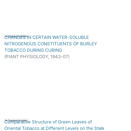
CHANGES IN CERTAIN WATER-SOLUBLE
No Thumbnail Available
NITROGENOUS CONSTITUENTS OF BURLEY
TOBACCO DURING CURING
(
PIANT PHYSIOLOGY,
1943-07
)
Comparative Structure of Green Leaves of
No Thumbnail Available
Oriental Tobacco at Different Levels on the Stalk