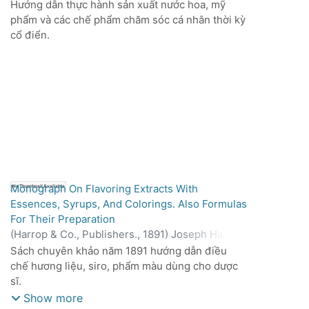
Hướng dẫn thực hành sản xuất nước hoa, mỹ
phẩm và các chế phẩm chăm sóc cá nhân thời kỳ
cổ điển.
Monograph On Flavoring Extracts With
No Thumbnail Available
Essences, Syrups, And Colorings. Also Formulas
For Their Preparation
(
Harrop & Co., Publishers.,
1891
)
Joseph Harrop,
Ph. G.
Sách chuyên khảo năm 1891 hướng dẫn điều
chế hương liệu, siro, phẩm màu dùng cho dược
sĩ.
Show more