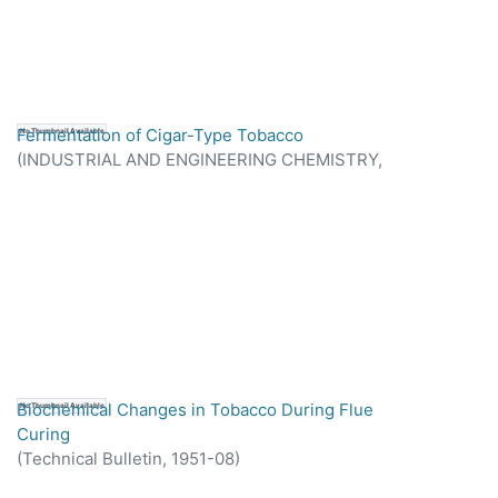
Fermentation of Cigar-Type Tobacco
No Thumbnail Available
(
INDUSTRIAL AND ENGINEERING CHEMISTRY,
1950-03
)
Biochemical Changes in Tobacco During Flue
No Thumbnail Available
Curing
(
Technical Bulletin,
1951-08
)