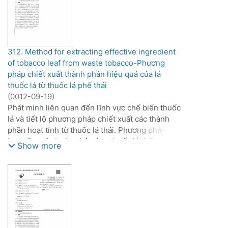
312. Method for extracting effective ingredient
of tobacco leaf from waste tobacco-Phương
pháp chiết xuất thành phần hiệu quả của lá
thuốc lá từ thuốc lá phế thải
(
0012-09-19
)
Phát minh liên quan đến lĩnh vực chế biến thuốc
lá và tiết lộ phương pháp chiết xuất các thành
phần hoạt tính từ thuốc lá thải. Phương pháp này
bao gồm các bước phản ứng thuốc lá thải với
Show more
hydrolase thực vật tổng hợp chiếm 0,05-3 wt%
thuốc lá thải, 0,05-3 wt% cellulase và 0,05-3
wt% proteinase trung tính trong dung dịch đệm
có giá trị pH từ 4,5-6,0 trong 4-8 giờ, trong đó tỷ
lệ thể tích trên khối lượng theo mL/g dung dịch
đệm so với thuốc lá thải là 5-10:1; lọc sau phản
ứng, lấy cặn lọc và thêm nước để chiết xuất lại,