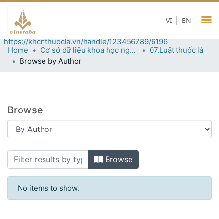
07.Luật thuốc lá
VI
EN
Permanent URI for this collection
https://khcnthuocla.vn/handle/123456789/6196
Home
Cơ sở dữ liệu khoa học ngành thuốc lá
07.Luật thuốc lá
Browse by Author
Browse
Browsing 07.Luật thuốc lá by Author
Browse
No items to show.