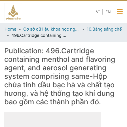
VI
EN
Home
Cơ sở dữ liệu khoa học ngành thuốc lá
10.Bằng sáng chế
496.Cartridge containing menthol and flavoring agent, and aerosol generating system comprising same-Hộp chứa tinh dầu bạc hà và chất tạo hương, và hệ thống tạo khí dung bao gồm các thành phần đó.
Publication:
496.Cartridge
containing menthol and flavoring
agent, and aerosol generating
system comprising same-Hộp
chứa tinh dầu bạc hà và chất tạo
hương, và hệ thống tạo khí dung
bao gồm các thành phần đó.