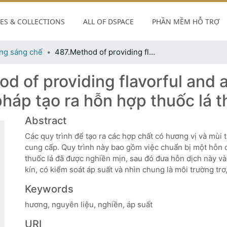
S & COLLECTIONS
ALL OF DSPACE
PHẦN MỀM HỖ TRỢ
ng sáng chế
487.Method of providing flavorful and aromatic tobacco suspension-Phương pháp tạo ra hỗn hợp thuốc lá thơm ngon và đậm vị.
d of providing flavorful and 
áp tạo ra hỗn hợp thuốc lá t
Abstract
Các quy trình để tạo ra các hợp chất có hương vị và mùi 
cung cấp. Quy trình này bao gồm việc chuẩn bị một hỗn d
thuốc lá đã được nghiền mịn, sau đó đưa hỗn dịch này và
kín, có kiểm soát áp suất và nhìn chung là môi trường trơ,
Keywords
hương, nguyên liệu, nghiền, áp suất
URI