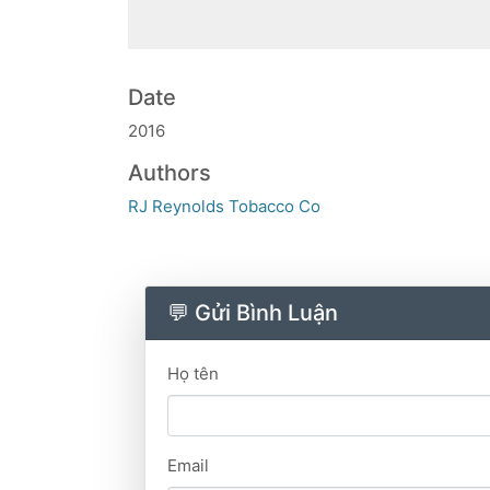
Date
2016
Authors
RJ Reynolds Tobacco Co
💬 Gửi Bình Luận
Họ tên
Email