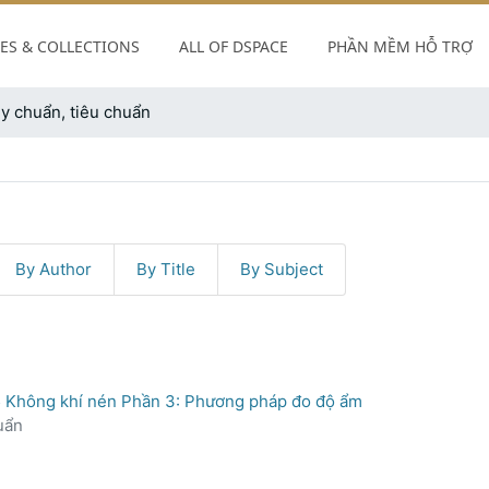
uẩn
S & COLLECTIONS
ALL OF DSPACE
PHẦN MỀM HỖ TRỢ
andle/123456789/6200
y chuẩn, tiêu chuẩn
By Author
By Title
By Subject
 Không khí nén Phần 3: Phương pháp đo độ ẩm
uẩn