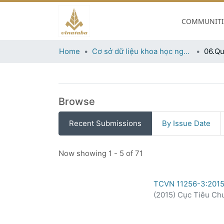
06.Quy chuẩn, tiêu ch
COMMUNITIE
Permanent URI for this collection
https://khcnthuocla.vn/h
Home
Cơ sở dữ liệu khoa học ngành thuốc lá
06.Qu
Browse
Recent Submissions
By Issue Date
Recent Submissions
Now showing
1 - 5 of 71
TCVN 11256-3:2015
(
2015
)
Cục Tiêu Ch