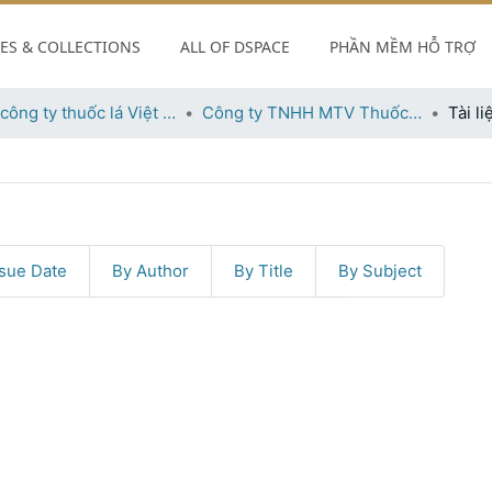
ng khai - Công ty TNHH
S & COLLECTIONS
ALL OF DSPACE
PHẦN MỀM HỖ TRỢ
handle/123456789/6556
Tổng công ty thuốc lá Việt Nam
Công ty TNHH MTV Thuốc lá Bắc Sơn
ssue Date
By Author
By Title
By Subject