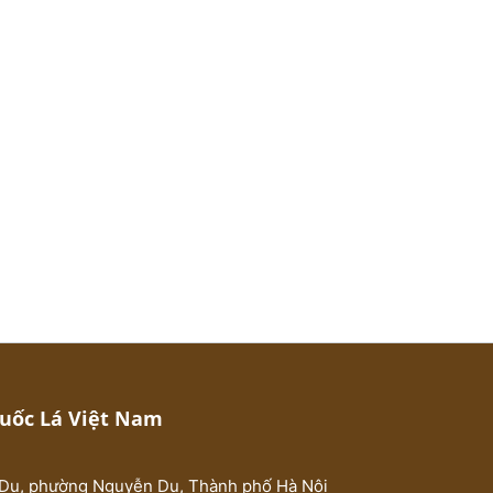
huốc Lá Việt Nam
Du, phường Nguyễn Du, Thành phố Hà Nội