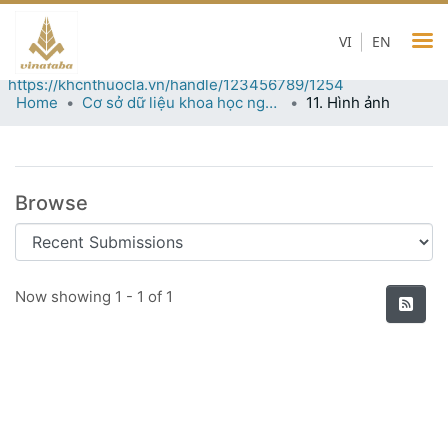
11. Hình ảnh
VI
EN
Permanent URI for this collection
https://khcnthuocla.vn/handle/123456789/1254
Home
Cơ sở dữ liệu khoa học ngành thuốc lá
11. Hình ảnh
Browse
Recent Submissions
Now showing
1 - 1 of 1