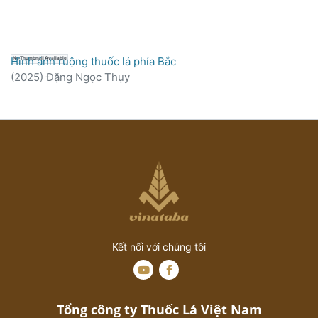
Hình ảnh ruộng thuốc lá phía Bắc
No Thumbnail Available
(
2025
)
Đặng Ngọc Thụy
Kết nối với chúng tôi
Tổng công ty Thuốc Lá Việt Nam