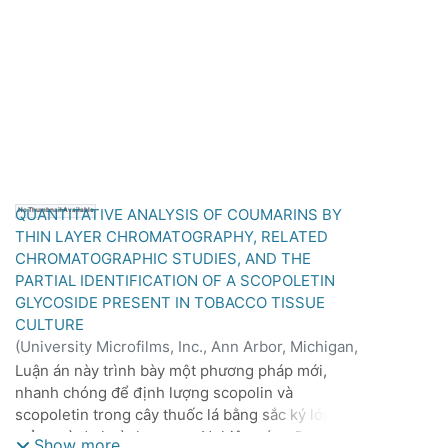
bằng chất điều hòa sinh trưởng 2,4-D. Kết quả
cho thấy việc xử lý bằng 2,4-D làm tăng đáng kể
hàm lượng scopoletin và scopolin ở lá, thân và rễ
theo thời gian, trong khi hàm lượng rutin trong lá
giảm nhẹ sau một ngày nhưng gần như trở lại
mức bình thường sau 16 ngày. Nghiên cứu cũng
gợi ý rằng rễ có thể là nơi sản xuất chính các
hợp chất này sau khi xử lý bằng 2,4-D.
QUANTITATIVE ANALYSIS OF COUMARINS BY
No Thumbnail Available
THIN LAYER CHROMATOGRAPHY, RELATED
CHROMATOGRAPHIC STUDIES, AND THE
PARTIAL IDENTIFICATION OF A SCOPOLETIN
GLYCOSIDE PRESENT IN TOBACCO TISSUE
CULTURE
(
University Microfilms, Inc., Ann Arbor, Michigan,
1967
)
Bruce Conrad Winkler
Luận án này trình bày một phương pháp mới,
nhanh chóng để định lượng scopolin và
scopoletin trong cây thuốc lá bằng sắc ký lớp
mỏng và đo huỳnh quang. Nghiên cứu cũng theo
Show more