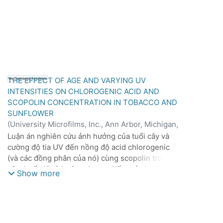
THE EFFECT OF AGE AND VARYING UV
No Thumbnail Available
INTENSITIES ON CHLOROGENIC ACID AND
SCOPOLIN CONCENTRATION IN TOBACCO AND
SUNFLOWER
(
University Microfilms, Inc., Ann Arbor, Michigan,
1968
)
David Edward Koeppe
Luận án nghiên cứu ảnh hưởng của tuổi cây và
cường độ tia UV đến nồng độ acid chlorogenic
(và các đồng phân của nó) cùng scopolin trong
cây thuốc lá và hướng dương. Kết quả cho thấy
Show more
nồng độ các hợp chất phenolic này thay đổi theo
tuổi cây và điều kiện chiếu xạ UV. Ở cây thuốc
lá, nồng độ acid chlorogenic và scopolin giảm
khi lá già đi, trong khi scopolin lại tăng ở phần