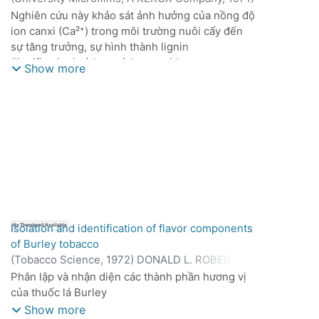
thể liên quan đến nhóm sulfhydryl của enzyme.
Phillip Lee Schafer
Nghiên cứu này khảo sát ảnh hưởng của nồng độ
Hầu hết các hợp chất phenolic khác không có
ion canxi (Ca²⁺) trong môi trường nuôi cấy đến
tác dụng ức chế đáng kể, ngoại trừ acid
sự tăng trưởng, sự hình thành lignin
cinnamic.
(lignification) và hoạt tính peroxidase trong mô
Show more
sẹo thuốc lá (W-38).
Isolation and identification of flavor components
No Thumbnail Available
of Burley tobacco
(
Tobacco Science,
1972
)
DONALD L. ROBERTS
;
WILMER A. ROHDE
Phân lập và nhận diện các thành phần hương vị
của thuốc lá Burley
Show more