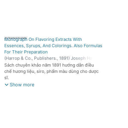
Monograph On Flavoring Extracts With
No Thumbnail Available
Essences, Syrups, And Colorings. Also Formulas
For Their Preparation
(
Harrop & Co., Publishers.,
1891
)
Joseph Harrop,
Ph. G.
Sách chuyên khảo năm 1891 hướng dẫn điều
chế hương liệu, siro, phẩm màu dùng cho dược
sĩ.
Show more