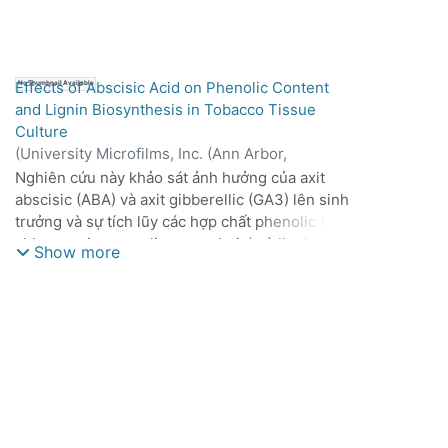
Effects of Abscisic Acid on Phenolic Content
No Thumbnail Available
and Lignin Biosynthesis in Tobacco Tissue
Culture
(
University Microfilms, Inc. (Ann Arbor,
Michigan),
1969
)
Hsien-Chi Li
Nghiên cứu này khảo sát ảnh hưởng của axit
abscisic (ABA) và axit gibberellic (GA3) lên sinh
trưởng và sự tích lũy các hợp chất phenolic (axit
chlorogenic, scopolin, scopoletin) và lignin
Show more
trong mô sẹo cây thuốc lá.