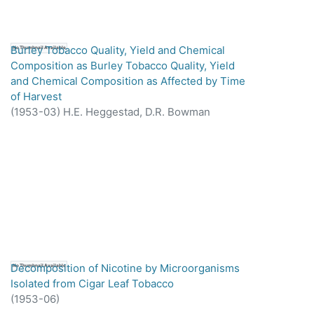
Burley Tobacco Quality, Yield and Chemical
No Thumbnail Available
Composition as Burley Tobacco Quality, Yield
and Chemical Composition as Affected by Time
of Harvest
(
1953-03
)
H.E. Heggestad, D.R. Bowman
Decomposition of Nicotine by Microorganisms
No Thumbnail Available
Isolated from Cigar Leaf Tobacco
(
1953-06
)