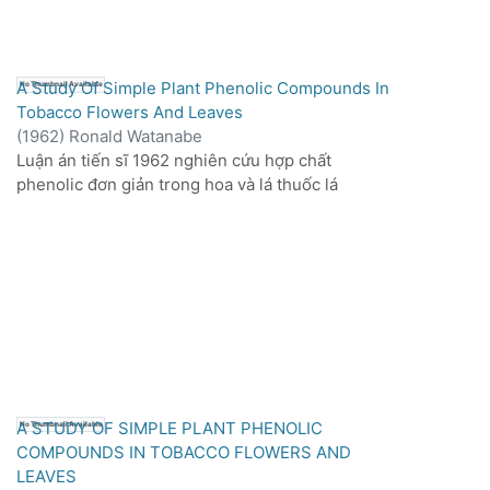
đặc trưng của lignin (như vanillin) lại không có
hoạt tính phóng xạ. Nghiên cứu cũng ghi nhận
sự hiện diện của một số chất chuyển hóa tiềm
năng trong phần hòa tan trong cồn và so sánh
A Study Of Simple Plant Phenolic Compounds In
No Thumbnail Available
sự tích lũy lignin ở cây trồng trong điều kiện
Tobacco Flowers And Leaves
bình thường và thiếu Boron.
(
1962
)
Ronald Watanabe
Luận án tiến sĩ 1962 nghiên cứu hợp chất
phenolic đơn giản trong hoa và lá thuốc lá
A STUDY OF SIMPLE PLANT PHENOLIC
No Thumbnail Available
COMPOUNDS IN TOBACCO FLOWERS AND
LEAVES