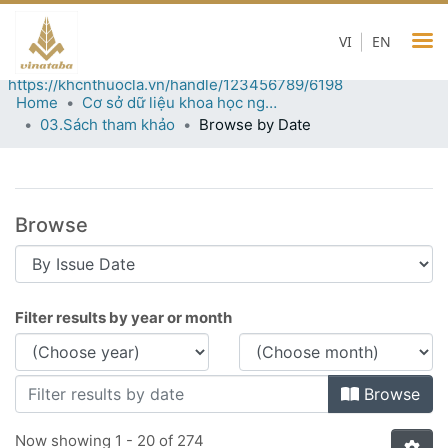
03.Sách tham khảo
VI
EN
Permanent URI for this collection
https://khcnthuocla.vn/handle/123456789/6198
Home
Cơ sở dữ liệu khoa học ngành thuốc lá
03.Sách tham khảo
Browse by Date
Browse
Browsing 03.Sách tham khảo by Issue
Filter results by year or month
Browse
Now showing
1 - 20 of 274