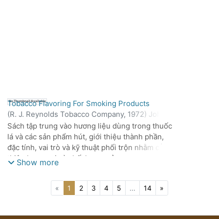
Tobacco Flavoring For Smoking Products
No Thumbnail Available
(
R. J. Reynolds Tobacco Company,
1972
)
John C.
Leffingwell
;
Harvey J. Young
;
Edward Bernasek
Sách tập trung vào hương liệu dùng trong thuốc
lá và các sản phẩm hút, giới thiệu thành phần,
đặc tính, vai trò và kỹ thuật phối trộn nhằm cải
thiện hương vị và chất lượng cảm quan.
Show more
(current)
«
1
2
3
4
5
...
14
»