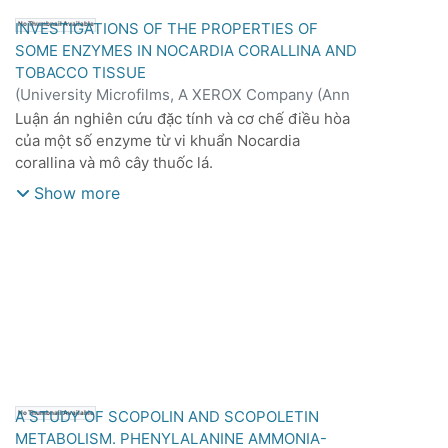
INVESTIGATIONS OF THE PROPERTIES OF
No Thumbnail Available
SOME ENZYMES IN NOCARDIA CORALLINA AND
TOBACCO TISSUE
(
University Microfilms, A XEROX Company (Ann
Arbor, Michigan),
1970
)
Shingo Kajinami
Luận án nghiên cứu đặc tính và cơ chế điều hòa
của một số enzyme từ vi khuẩn Nocardia
corallina và mô cây thuốc lá.
Show more
Ở N. corallina, enzyme glutamine synthetase có
kiểu ức chế ngược độc đáo, khác biệt so với các
vi khuẩn khác. Enzyme D-3-phosphoglycerate
dehydrogenase không bị ức chế bởi sản phẩm
cuối là serine, và con đường phosphoryl hóa là
đường chính để tổng hợp serine.
Ở mô thuốc lá, glutamine synthetase bị ức chế
mạnh bởi các nucleoside triphosphate.
Methionine sulphoximine (MSO) ức chế enzyme
A STUDY OF SCOPOLIN AND SCOPOLETIN
No Thumbnail Available
này một cách không thuận nghịch.
METABOLISM. PHENYLALANINE AMMONIA-