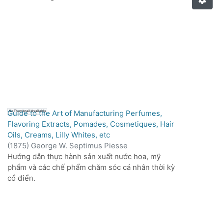
Guide to the Art of Manufacturing Perfumes,
No Thumbnail Available
Flavoring Extracts, Pomades, Cosmetiques, Hair
Oils, Creams, Lilly Whites, etc
(
1875
)
George W. Septimus Piesse
Hướng dẫn thực hành sản xuất nước hoa, mỹ
phẩm và các chế phẩm chăm sóc cá nhân thời kỳ
cổ điển.