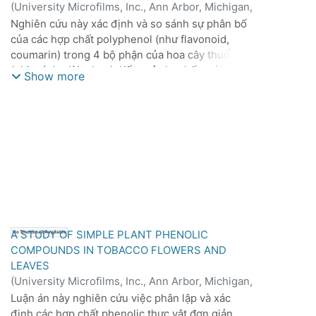
(
University Microfilms, Inc., Ann Arbor, Michigan,
1962
)
Ronald Watanabe
Nghiên cứu này xác định và so sánh sự phân bố
của các hợp chất polyphenol (như flavonoid,
coumarin) trong 4 bộ phận của hoa cây thuốc lá
(nhị, cánh, đài, nhụy). Kết quả cho thấy mỗi bộ
Show more
phận có một tập hợp các hợp chất đặc trưng.
Ngoài ra, nghiên cứu cũng phát hiện lá cây thiếu
nguyên tố vi lượng Boron tích lũy lượng Scopolin
cao gấp khoảng 20 lần so với lá bình thường.
A STUDY OF SIMPLE PLANT PHENOLIC
No Thumbnail Available
COMPOUNDS IN TOBACCO FLOWERS AND
LEAVES
(
University Microfilms, Inc., Ann Arbor, Michigan,
1962
)
Ronald Watanabe
Luận án này nghiên cứu việc phân lập và xác
định các hợp chất phenolic thực vật đơn giản