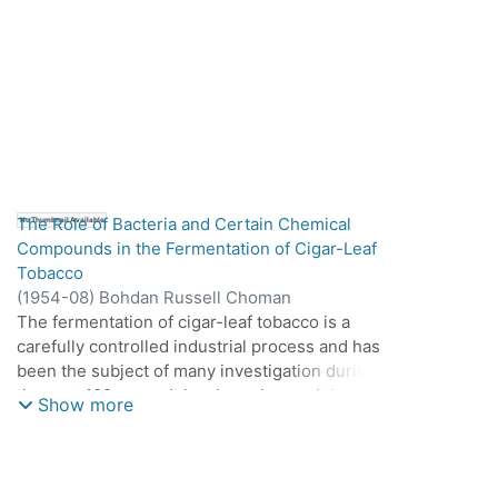
The Role of Bacteria and Certain Chemical
No Thumbnail Available
Compounds in the Fermentation of Cigar-Leaf
Tobacco
(
1954-08
)
Bohdan Russell Choman
The fermentation of cigar-leaf tobacco is a
carefully controlled industrial process and has
been the subject of many investigation during
the past 100 years. It has been learned that two
Show more
of the chemical change of greatest significance
in fermentation are the decrease in nicotine
content and increase niacin content of the leaf.
The account for these and other chemical