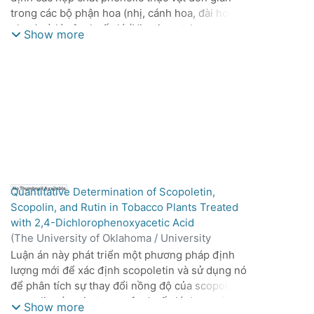
trong các bộ phận hoa (nhị, cánh hoa, đài hoa,
nhụy) và lá cây thuốc lá (Nicotiana tabacum L.).
Show more
Phương pháp sắc ký giấy được sử dụng để phân
lập và nhận diện các hợp chất dựa trên đặc tính
huỳnh quang, giá trị Rf, phổ hấp thụ UV và phản
ứng với thuốc thử.
Quantitative Determination of Scopoletin,
No Thumbnail Available
Scopolin, and Rutin in Tobacco Plants Treated
with 2,4-Dichlorophenoxyacetic Acid
(
The University of Oklahoma / University
Microfilms, Inc.,
1965
)
Virgil Arthur Thiesfeld
Luận án này phát triển một phương pháp định
lượng mới để xác định scopoletin và sử dụng nó
để phân tích sự thay đổi nồng độ của scopoletin,
scopolin và rutin trong cây thuốc lá được xử lý
Show more