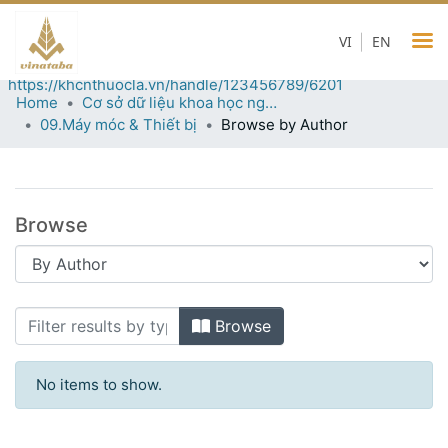
09.Máy móc & Thiết bị
VI
EN
Permanent URI for this collection
https://khcnthuocla.vn/handle/123456789/6201
Home
Cơ sở dữ liệu khoa học ngành thuốc lá
09.Máy móc & Thiết bị
Browse by Author
Browse
Browsing 09.Máy móc & Thiết bị by Au
Browse
No items to show.