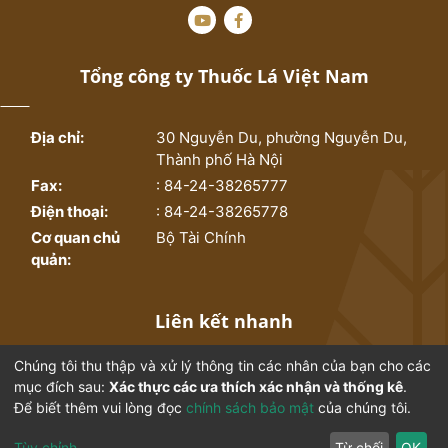
Tổng công ty Thuốc Lá Việt Nam
Địa chỉ:
30 Nguyễn Du, phường Nguyễn Du,
Thành phố Hà Nội
Fax:
: 84-24-38265777
Điện thoại:
: 84-24-38265778
Cơ quan chủ
Bộ Tài Chính
quản:
Liên kết nhanh
Chúng tôi thu thập và xử lý thông tin các nhân của bạn cho các
Trang chủ
Bộ sưu tập
mục đích sau:
Xác thực các ưa thích xác nhận và thống kê
.
Để biết thêm vui lòng đọc
chính sách bảo mật
của chúng tôi.
Thống kê
Từ điển ngành thuốc lá
Tùy chỉnh
Từ chối
OK