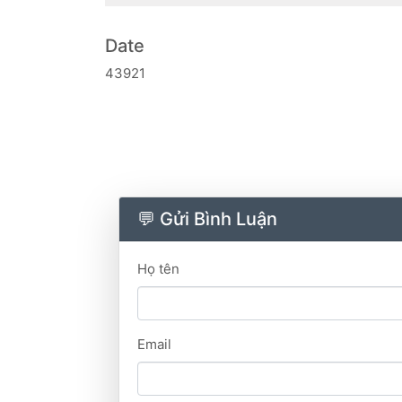
Date
43921
💬 Gửi Bình Luận
Họ tên
Email