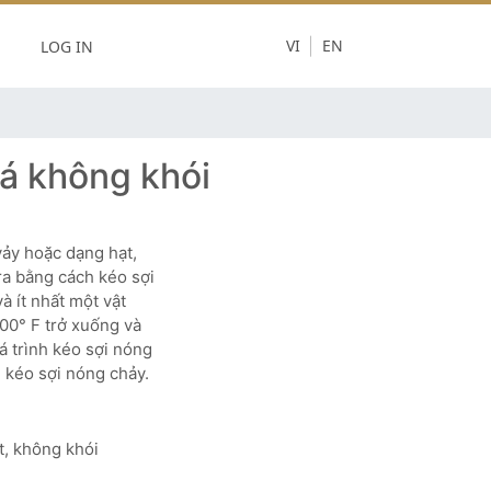
LOG IN
VI
EN
á không khói
vảy hoặc dạng hạt,
ra bằng cách kéo sợi
à ít nhất một vật
500° F trở xuống và
á trình kéo sợi nóng
i kéo sợi nóng chảy.
ất, không khói