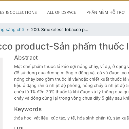
S & COLLECTIONS
ALL OF DSPACE
PHẦN MỀM HỖ TRỢ
ng sáng chế
200. Smokeless tobacco product-Sản phẩm thuốc lá không khói
co product-Sản phẩm thuốc l
Abstract
Một chế phẩm thuốc lá kéo sợi nóng chảy, ví dụ, ở dạng 
để sử dụng qua đường miệng ở động vật có vú được tạo 
nóng chảy bao gồm thuốc lá và/hoặc chiết xuất thuốc lá v
liệu ở dạng rắn ở nhiệt độ phòng, nóng chảy ở nhiệt độ 
chứa từ 1% đến 70% thuốc lá khi được xử lý thông qua qu
chảy và đông cứng lại trong vòng chưa đầy 5 giây sau kh
Keywords
;hóa học, vật liệu, xúc tác, y tế, hóa sinh phân tử, sản xu