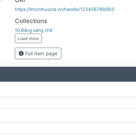
URI
https://khcnthuocla.vn/handle/123456789/855
Collections
10.Bằng sáng chế
Load more
Full item page