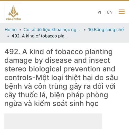
VI
EN
Home
Cơ sở dữ liệu khoa học ngành thuốc lá
10.Bằng sáng chế
492. A kind of tobacco planting damage by disease and insect stereo biological prevention and controls-Một loại thiệt hại do sâu bệnh và côn trùng gây ra đối với cây thuốc lá, biện pháp phòng ngừa và kiểm soát sinh học
492. A kind of tobacco planting
damage by disease and insect
stereo biological prevention and
controls-Một loại thiệt hại do sâu
bệnh và côn trùng gây ra đối với
cây thuốc lá, biện pháp phòng
ngừa và kiểm soát sinh học