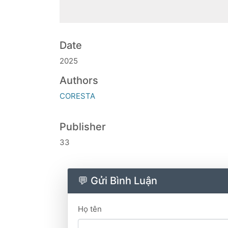
Date
2025
Authors
CORESTA
Publisher
33
💬 Gửi Bình Luận
Họ tên