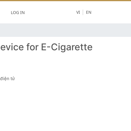
LOG IN
VI
EN
evice for E-Cigarette
điện tử