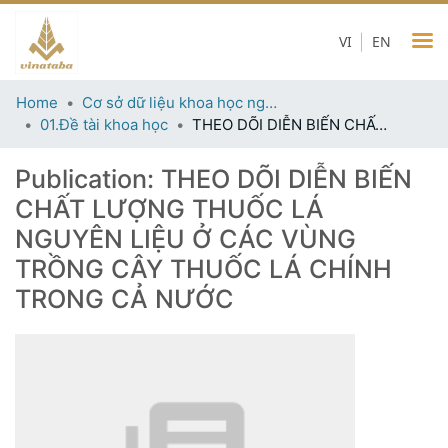
VI
EN
Home
Cơ sở dữ liệu khoa học ngành thuốc lá
01.Đề tài khoa học
THEO DÕI DIỄN BIẾN CHẤT LƯỢNG THUỐC LÁ NGUYÊN LIỆU Ở CÁC VÙNG TRỒNG CÂY THUỐC LÁ CHÍNH TRONG CẢ NƯỚC
Publication:
THEO DÕI DIỄN BIẾN
CHẤT LƯỢNG THUỐC LÁ
NGUYÊN LIỆU Ở CÁC VÙNG
TRỒNG CÂY THUỐC LÁ CHÍNH
TRONG CẢ NƯỚC