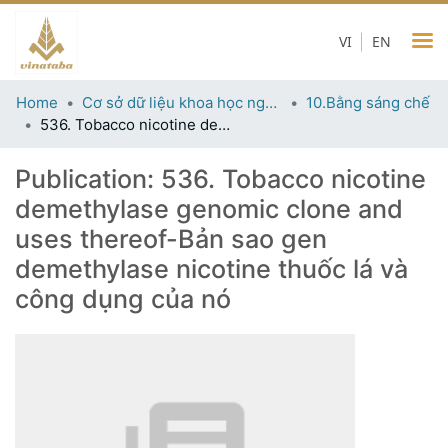
VI
EN
Home
Cơ sở dữ liệu khoa học ngành thuốc lá
10.Bằng sáng chế
536. Tobacco nicotine demethylase genomic clone and uses thereof-Bản sao gen demethylase nicotine thuốc lá và công dụng của nó
Publication:
536. Tobacco nicotine
demethylase genomic clone and
uses thereof-Bản sao gen
demethylase nicotine thuốc lá và
công dụng của nó