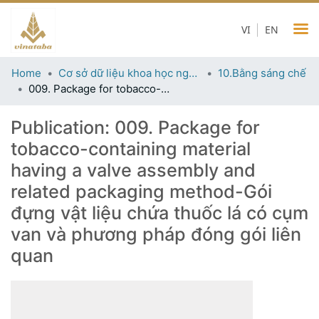
VI
EN
Home
Cơ sở dữ liệu khoa học ngành thuốc lá
10.Bằng sáng chế
009. Package for tobacco-containing material having a valve assembly and related packaging method-Gói đựng vật liệu chứa thuốc lá có cụm van và phương pháp đóng gói liên quan
Publication:
009. Package for
tobacco-containing material
having a valve assembly and
related packaging method-Gói
đựng vật liệu chứa thuốc lá có cụm
van và phương pháp đóng gói liên
quan