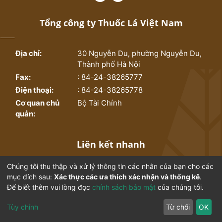
Tổng công ty Thuốc Lá Việt Nam
Địa chỉ:
30 Nguyễn Du, phường Nguyễn Du,
Thành phố Hà Nội
Fax:
: 84-24-38265777
Điện thoại:
: 84-24-38265778
Cơ quan chủ
Bộ Tài Chính
quản:
Liên kết nhanh
Chúng tôi thu thập và xử lý thông tin các nhân của bạn cho các
Trang chủ
Bộ sưu tập
mục đích sau:
Xác thực các ưa thích xác nhận và thống kê
.
Để biết thêm vui lòng đọc
chính sách bảo mật
của chúng tôi.
Thống kê
Từ điển ngành thuốc lá
Tùy chỉnh
Từ chối
OK