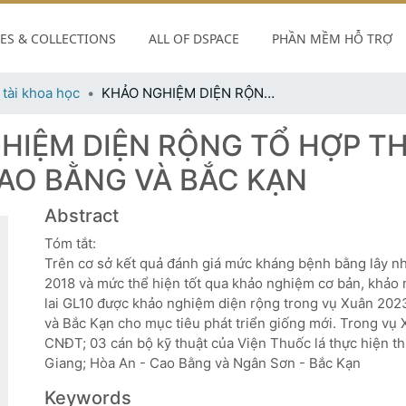
S & COLLECTIONS
ALL OF DSPACE
PHẦN MỀM HỖ TRỢ
 tài khoa học
KHẢO NGHIỆM DIỆN RỘNG TỔ HỢP THUỐC LÁ LAI GL10 TẠI CÁC VÙNG TRỒNG CAO BẰNG VÀ BẮC KẠN
HIỆM DIỆN RỘNG TỔ HỢP THU
AO BẰNG VÀ BẮC KẠN
Abstract
Tóm tắt:
Trên cơ sở kết quả đánh giá mức kháng bệnh bằng lây n
2018 và mức thể hiện tốt qua khảo nghiệm cơ bản, khảo 
lai GL10 được khảo nghiệm diện rộng trong vụ Xuân 202
và Bắc Kạn cho mục tiêu phát triển giống mới. Trong vụ 
CNĐT; 03 cán bộ kỹ thuật của Viện Thuốc lá thực hiện th
Giang; Hòa An - Cao Bằng và Ngân Sơn - Bắc Kạn
Keywords