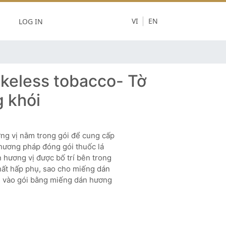
LOG IN
VI
EN
okeless tobacco- Tờ
g khói
ng vị nằm trong gói để cung cấp
phương pháp đóng gói thuốc lá
 hương vị được bố trí bên trong
hất hấp phụ, sao cho miếng dán
ói vào gói bằng miếng dán hương