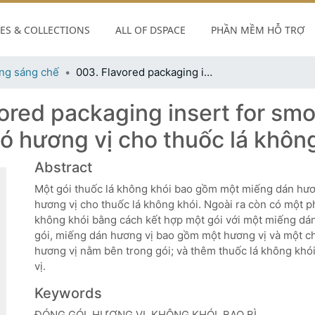
S & COLLECTIONS
ALL OF DSPACE
PHẦN MỀM HỖ TRỢ
ng sáng chế
003. Flavored packaging insert for smokeless tobacco- Tờ hướng dẫn đóng gói có hương vị cho thuốc lá không khói
ored packaging insert for sm
ó hương vị cho thuốc lá khôn
Abstract
Một gói thuốc lá không khói bao gồm một miếng dán hươ
hương vị cho thuốc lá không khói. Ngoài ra còn có một 
không khói bằng cách kết hợp một gói với một miếng dán
gói, miếng dán hương vị bao gồm một hương vị và một c
hương vị nằm bên trong gói; và thêm thuốc lá không kh
vị.
Keywords
ĐÓNG GÓI, HƯƠNG VỊ, KHÔNG KHÓI, BAO BÌ