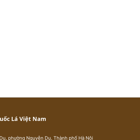
huốc Lá Việt Nam
Du, phường Nguyễn Du, Thành phố Hà Nội