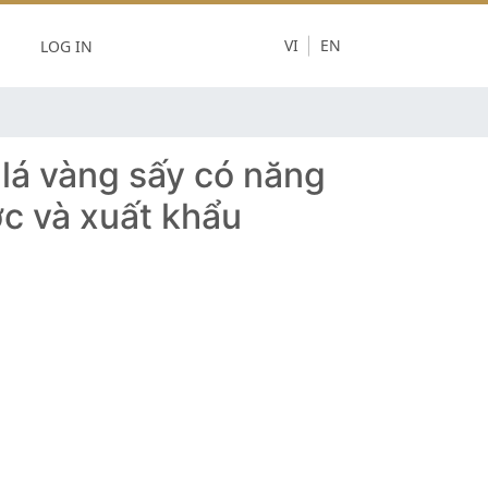
LOG IN
VI
EN
lá vàng sấy có năng
ớc và xuất khẩu