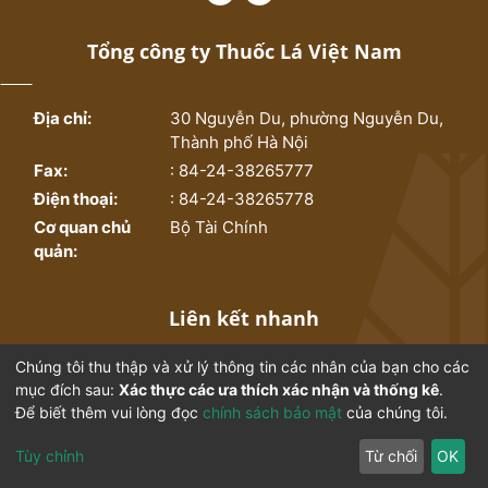
Tổng công ty Thuốc Lá Việt Nam
Địa chỉ:
30 Nguyễn Du, phường Nguyễn Du,
Thành phố Hà Nội
Fax:
: 84-24-38265777
Điện thoại:
: 84-24-38265778
Cơ quan chủ
Bộ Tài Chính
quản:
Liên kết nhanh
Chúng tôi thu thập và xử lý thông tin các nhân của bạn cho các
Trang chủ
Bộ sưu tập
mục đích sau:
Xác thực các ưa thích xác nhận và thống kê
.
Để biết thêm vui lòng đọc
chính sách bảo mật
của chúng tôi.
Thống kê
Từ điển ngành thuốc lá
Tùy chỉnh
Từ chối
OK