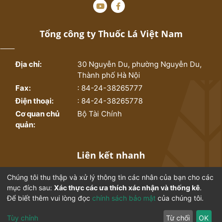
Tổng công ty Thuốc Lá Việt Nam
Địa chỉ:
30 Nguyễn Du, phường Nguyễn Du,
Thành phố Hà Nội
Fax:
: 84-24-38265777
Điện thoại:
: 84-24-38265778
Cơ quan chủ
Bộ Tài Chính
quản:
Liên kết nhanh
Chúng tôi thu thập và xử lý thông tin các nhân của bạn cho các
Trang chủ
Bộ sưu tập
mục đích sau:
Xác thực các ưa thích xác nhận và thống kê
.
Để biết thêm vui lòng đọc
chính sách bảo mật
của chúng tôi.
Thống kê
Từ điển ngành thuốc lá
Tùy chỉnh
Từ chối
OK