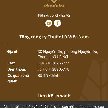
được hợp tác với các dải dẫn nhiệt được xác định
trong khoang có thể tiếp cận được kéo dài theo
chiều dọc giữa đoạn ghép và đầu ngang tương
Kết nối với chúng tôi
ứng của các dải dẫn nhiệt. Phần tử tạo khí dung
được lắng đọng vào khoang kéo dài theo chiều
dọc giữa đầu bên của các dải dẫn nhiệt (tức là đi
qua quá trình nạp trọng lực) và đầu bên bằng
Tổng công ty Thuốc Lá Việt Nam
cách chồng lên nhau và bịt kín đoạn ghép sẽ
đóng khoang.
Địa chỉ:
30 Nguyễn Du, phường Nguyễn Du,
Thành phố Hà Nội
Fax:
: 84-24-38265777
Điện thoại:
: 84-24-38265778
Cơ quan chủ
Bộ Tài Chính
quản:
Liên kết nhanh
Chúng tôi thu thập và xử lý thông tin các nhân của bạn cho các