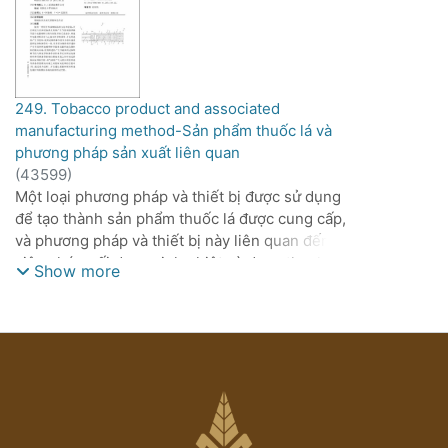
249. Tobacco product and associated
manufacturing method-Sản phẩm thuốc lá và
phương pháp sản xuất liên quan
(
43599
)
Một loại phương pháp và thiết bị được sử dụng
để tạo thành sản phẩm thuốc lá được cung cấp,
và phương pháp và thiết bị này liên quan đến
việc ghép nối đoạn sinh nhiệt và đoạn thanh
Show more
thuốc lá với mối quan hệ là khe hở dọc được mở
ra, vật liệu phủ bên ngoài có các dải dẫn nhiệt
được ghép nối và đoạn sinh nhiệt và/hoặc đoạn
thanh thuốc lá ít nhất một phần chồng lên một
đầu của các dải dẫn nhiệt. Đoạn và đoạn thanh
thuốc lá nhiều nhất được tạo ra để bọc phần đầu
bên của đoạn ghép một phần xung quanh nhiệt,
sao cho đoạn sinh nhiệt và đoạn thanh thuốc lá