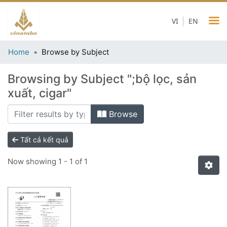
VI
EN
Home
Browse by Subject
Browsing by Subject ";bộ lọc, sản
xuất, cigar"
Browse
Tất cả kết quả
Now showing
1 - 1 of 1