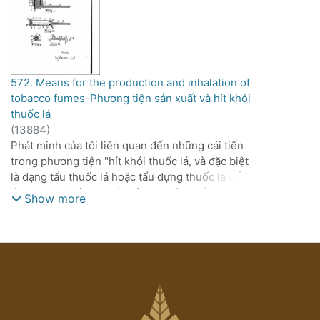
572. Means for the production and inhalation of
tobacco fumes-Phương tiện sản xuất và hít khói
thuốc lá
(
13884
)
Phát minh của tôi liên quan đến những cải tiến
trong phương tiện "hít khói thuốc lá, và đặc biệt
là dạng tẩu thuốc lá hoặc tẩu đựng thuốc lá để
làm bay hơi các nguyên lý hoạt động của thuốc
Show more
lá khi hít vào, quá trình bay hơi được thực hiện
bằng nhiệt độ được kiểm soát ở mức độ được
xác định trước, thay vì bằng cách đánh lửa và đốt
cháy như thường được thực hiện trước đây.