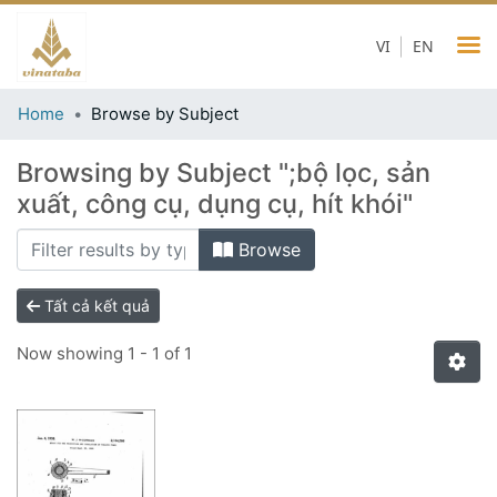
VI
EN
Home
Browse by Subject
Browsing by Subject ";bộ lọc, sản
xuất, công cụ, dụng cụ, hít khói"
Browse
Tất cả kết quả
Now showing
1 - 1 of 1