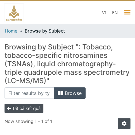
VI
EN
Home
Browse by Subject
Browsing by Subject ": Tobacco,
tobacco-specific nitrosamines
(TSNAs), liquid chromatography-
triple quadrupole mass spectrometry
(LC-MS/MS)"
Browse
Tất cả kết quả
Now showing
1 - 1 of 1