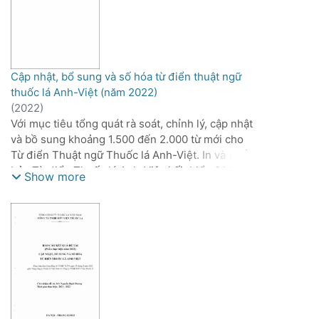
Cập nhật, bổ sung và số hóa từ điển thuật ngữ
thuốc lá Anh-Việt (năm 2022)
(
2022
)
Với mục tiêu tổng quát rà soát, chỉnh lý, cập nhật
và bồ sung khoảng 1.500 đến 2.000 từ mới cho
Từ điển Thuật ngữ Thuốc lá Anh-Việt. In và xuất
bản Từ điển Thuốc lá Anh-Việt (tối thiểu 200
Show more
cuốn). Số hóa Từ điển Thuốc lá Anh-Việt. Trong
năm 2022, đề tài thực hiện mục tiêu hoàn thiện
bản thảo Từ điển Thuốc lá Anh-Việt.
Nội dung thực hiện: Kiện toàn Tổ Biên soạn Từ
điển và các Nhóm chuyên ngành tham gia thực
hiện Đề tài. Tạo lập 5 nhóm chuyên ngành: Nông
nghiệp thuốc lá; Công nghệ thuốc lá; Máy móc
thiết bị thuốc lá; Hương liệu phụ gia, hóa học và
phân tích thuốc lá; Bao bì, phụ liệu và thuật ngữ