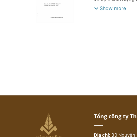
và xenluylo, chuyên
Show more
Nội dung thực hiện
trầm hương.
Tổng công ty T
Địa chỉ:
30 Nguyễn 