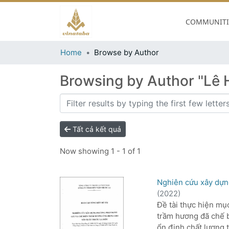
COMMUNITIE
Home
Browse by Author
Browsing by Author "Lê
Tất cả kết quả
Now showing
1 - 1 of 1
Nghiên cứu xây dựn
(
2022
)
Đề tài thực hiện mụ
trầm hương đã chế b
ổn định chất lượng 