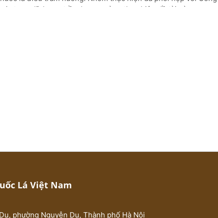
 gia trong lĩnh vực trầm hương cùng thực hiện đề tài này.
: Nghiên cứu hoàn thiện phương pháp đánh giá chất lượng trầm 
huốc Lá Việt Nam
Du, phường Nguyễn Du, Thành phố Hà Nội