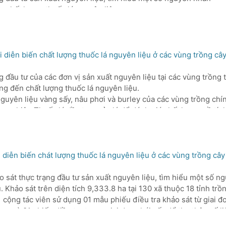
 chất lượng thuốc lá nguyên liệu.
g dầu tư của các đơn vị sản xuất nguyên liệu tại các vùng
h trong cà nước. Tìm hiểu nguyên nhân chính ảnh hưởng đến chất
nguyên liệu vàng sấy, nâu phơi và burley của các vùng trồng
diễn biến chất lượng thuốc lá nguyên liệu ở các vùng trồng cây 
uộc 18 tỉnh do các đơn vị thuộc TCT đầu tư, quản lý để đánh giá
 quan. So sánh chất lượng nguyên liệu với các năm liền kề.
ng đầu tư của các đơn vị sản xuất nguyên liệu tại các vùng trồng
ợng thuốc lá nguyên liệu của các vùng trồng cho các đơn vị
g đến chất lượng thuốc lá nguyên liệu.
uyên liệu và các công ty sản xuất thuốc điếu.
nguyên liệu vàng sấy, nâu phơi và burley của các vùng trồng chí
 nghiệp Thuốc lá đầu tư, quản lý để đánh giá chất lượng về tính
hất lượng nguyên liệu với các năm liền kề.
ợng thuốc lá nguyên liệu của các vùng trồng cho các đơn vị sản 
diễn biến chát lượng thuốc lá nguyên liệu ở các vùng trồng cây 
ảo sát thực trạng đầu tư sản xuất nguyên liệu, tìm hiểu một số
. Khảo sát trên diện tích 9,333.8 ha tại 130 xã thuộc 18 tỉnh trồ
1 cộng tác viên sử dụng 01 mẫu phiếu điều tra khảo sát từ giai 
ng và 01 phiếu điều tra trong giai đoạn hái sấy để thu thập số liệ
phẩm cấp được cung cấp thông qua tổng số 260 phiếu đã được gử