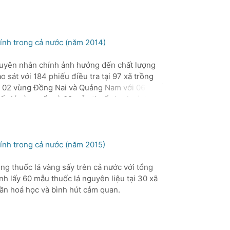
5
20
t
hính trong cả nước (năm 2014)
n
 nguyên nhân chính ảnh hưởng đến chất lượng
c
 sát với 184 phiếu điều tra tại 97 xã trồng
 tại 02 vùng Đồng Nai và Quảng Nam với 06 phiếu
ốc lá vàng sấy và 02 mẫu thuốc burley) đại
n hoá học và bình hút cảm quan.
,
 - 2020, tốt hơn so với 2017 - 2018.
hính trong cả nước (năm 2015)
á:
u
ồng thuốc lá vàng sấy trên cả nước với tổng
o
nh lấy 60 mẫu thuốc lá nguyên liệu tại 30 xã
hần hoá học và bình hút cảm quan.
à