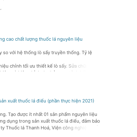
ất
về
âng cao chất lượng thuốc lá nguyên liệu
y so với hệ thống lò sấy truyền thống. Tỷ lệ
t
iệu chỉnh tối ưu thiết kế lò sấy. Sửa chữa và
ng
ghiệm và hiệu chỉnh dự thảo quy trình hái, sấy
ng
ính hiệu quả kinh tế khi áp dụng lò sấy cải tiến.
o
nh
n xuất thuốc lá điếu (phần thực hiện 2021)
i.
ng. Tạo được ít nhất 01 sản phẩm nguyên liệu
ng dụng trong sản xuất thuốc lá điếu, đảm bảo
g
 ty Thuốc lá Thanh Hoá, Viện công nghiệp giấy