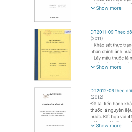
chính ảnh hưởng đến
Show more
Nội dung thực hiện
- Khảo sát thực trạn
trồng thuốc lá chín
- Lấy mẫu thuốc lá 
DT2011-09 Theo dõi 
chính gồm 61 mẫu th
(
2011
)
học và bình hút cảm
- Khảo sát thực trạ
- Thông báo chất lư
nhân chính ảnh hưởn
sản xuất thuốc lá ng
- Lấy mẫu thuốc lá 
thuộc Tập đoàn Công
Show more
cảm quan. So sánh c
- Thông báo chất lư
xuất thuốc điếu.
DT2012-06 theo dõi 
(
2012
)
Đề tài tiến hành kh
thuốc lá nguyên liệu
nước. Kết hợp với 4
triển ngoài đồng ruộ
Show more
triển và năng suất 