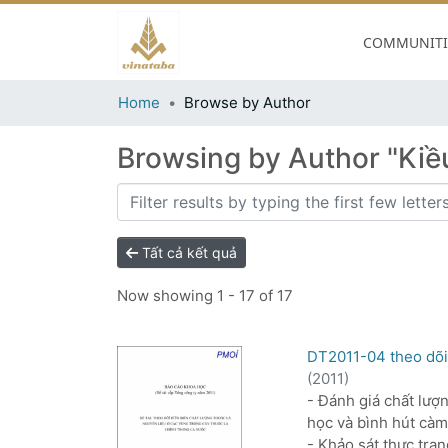
COMMUNITIE
Home
Browse by Author
Browsing by Author "Kiề
Tất cả kết quả
Now showing
1 - 17 of 17
DT2011-04 theo dõi 
(
2011
)
- Đánh giá chất lượn
học và bình hút càm
- Khảo sát thực trạ