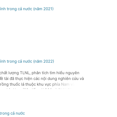
hính trong cả nước (năm 2021)
y
g
1,
t
hính trong cả nước (năm 2022)
n chất lượng TLNL, phân tích tìm hiểu nguyên
ập
ề tài đã thực hiện các nội dung nghiên cứu và
 trồng thuốc lá thuộc khu vực phía Nam và phía
độ
vực phía Nam (02 giống K 326 và PVH 51 được
iá cộng tác viên.
 trong cả nước