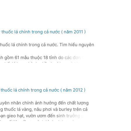
 lượng thuốc lá nguyên liệu.
thuốc lá chính trong cả nước ( năm 2011 )
 chất lượng về tính chất lý học, thành phần hoá
 thuốc lá chính trong cả nước. Tìm hiểu nguyên
nh gồm 61 mẫu thuộc 18 tỉnh do các đơn vị
 chất lý học, thành phần hoá học và bình hút
xuất thuốc lá nguyên liệu và các công ty sản
thuốc lá chính trong cả nước ( năm 2012 )
 nguyên nhân chính ảnh hưởng đến chất lượng
ng thuốc lá vàng, nâu phơi và burley trên cả
đoạn gieo hạt, vườn ươm đến sinh trưởng phát
u, số liệu đầu tư, tình hình sinh trưởng phát
i về qua hệ thống cộng tác viên.