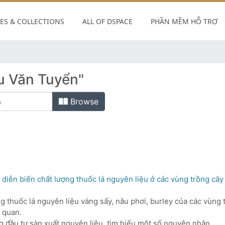
S & COLLECTIONS
ALL OF DSPACE
PHẦN MỀM HỖ TRỢ
u Văn Tuyển"
Browse
diễn biến chất lượng thuốc lá nguyên liệu ở các vùng trồng cây 
g thuốc lá nguyên liệu vàng sấy, nâu phơi, burley của các vùng 
 quan.
ng đầu tư sàn xuất nguyên liệu, tìm hiểu một số nguyên nhân