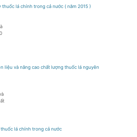
 thuốc lá chính trong cả nước ( năm 2015 )
L ngày 27/5/2014 và Thông báo số 290/TB-VTL
m,
là
0
.
ên liệu và nâng cao chất lượng thuốc lá nguyên
ình ■
hử
và
nh
hất
NL.
 thuốc lá chính trong cả nước
ế