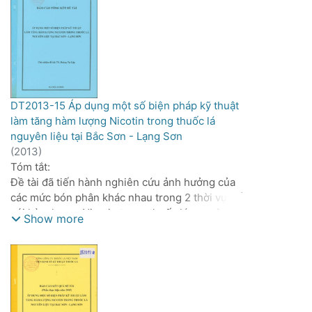
vì vậy trong năm 2012 đề tài đã tiến hành nghiên
cứu về:
Xây dựng qui trình kỹ thuật sản xuất hạt giống lai
mới GL2.
Tiến hành sản xuất thử nghiệm 52ha GL2 và
7,9ha K326 (Đ/c) tại Thái Nguyên.
Đề tài đã sử dụng các phương pháp nghiên cứu
DT2013-15 Áp dụng một số biện pháp kỹ thuật
thông dụng trong thí nghiệm đồng ruộng đối với
làm tăng hàm lượng Nicotin trong thuốc lá
cây thuốc lá. Phân cấp, bình hút, phân tích theo
nguyên liệu tại Bắc Sơn - Lạng Sơn
các tiêu chuẩn hiện hành đang được áp dụng
(
2013
)
trong ngành thuốc lá.
Tóm tắt:
Các kết quả đạt được của đề tài trong năm 2012:
Đề tài đã tiến hành nghiên cứu ảnh hưởng của
Nghiên cứu xây dựng qui trình kỹ thuật sản xuất
các mức bón phân khác nhau trong 2 thời vụ đối
hạt giống lai mới GL2.
với hàm lượng Nicotin trong thuốc lá nguyên liệu
Show more
Sản xuất thử giống GL2 tại Võ Nhai - Thái
tại Bắc Sơn - Lạng Sơn. Để thực hiện nghiên cứu
Nguyên.
này, các phương pháp sau đã được áp dụng:
- Các thí nghiệm ô nhỏ được bố trí theo phương
pháp khối ngẫu nhiên và được lặp lại 3 lần.
- Việc phân cấp, bình hút và phân tích hóa hợp
thuốc lá nguyên liệu được thực hiện theo các