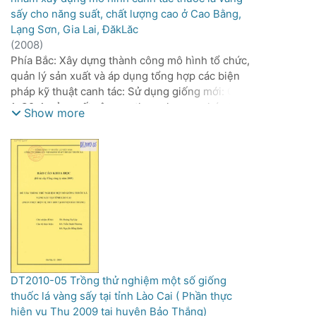
sấy cho năng suất, chất lượng cao ở Cao Bằng,
Lạng Sơn, Gia Lai, ĐăkLăc
(
2008
)
Phía Bắc: Xây dựng thành công mô hình tổ chức,
quản lý sản xuất và áp dụng tổng hợp các biện
pháp kỹ thuật canh tác: Sử dụng giống mới: C7-
1, C9-1, sản xuất cây con theo phương pháp khay
Show more
lỗ, che tủ nilon, bón đạm phân, tưới nước chủ
động cho cây. Hái đúng độ chín kỹ thuật, sấy
đúng thời gian qui định, phân loại theo 17 cấp.
- Phía Nam: Xây dựng được mô hình tổ chức
quản lý sản xuất thuốc lá nguyên liệu và áp dụng
tổng hợp các tiến bộ kỹ thuật: Sử dụng giống
C7-1, C9-1, K326. Sử dụng phân hỗn hợp của
Trung Quốc, con Cò chuyên dùng cho cây thuốc
lá và phân đơn, phun phân bón lá cao cấp K -
Humatte, trong canh tác thuốc lá cho năng suất,
chất lượng cao tại vùng Đắk Lắk. Thử nghiệm lò
DT2010-05 Trồng thử nghiệm một số giống
sấy sử dụng hệ thống dẫn nhiệt bằng ống bê
thuốc lá vàng sấy tại tỉnh Lào Cai ( Phần thực
tông đúc sẵn, trồng thử nghiệm 2 giống C7-1,
hiện vụ Thu 2009 tại huyện Bảo Thắng)