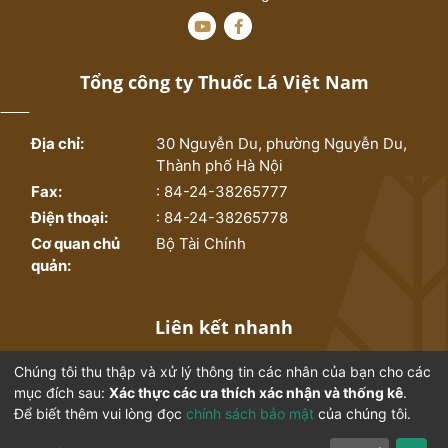
Kích thước lá vị bộ c (cm).
Năng suất và cấp loại thuốc lá sấy, đánh giá chất
lượng của từng giống.
Theo dõi tình hình sâu bệnh 20 ngày sau trồng.
Tổng công ty Thuốc Lá Việt Nam
- Các chi tiêu theo dõi khảo nghiệm sản xuất của
giống,
Thời gian từ trồng đến thu hoạch lần đầu, lần
Địa chỉ:
30 Nguyễn Du, phường Nguyễn Du,
cuối (ngày).
Thành phố Hà Nội
Thời gian từ trồng đến ra nụ 10%, 90% (ngày), số
Fax:
: 84-24-38265777
lá kinh tế (lá).
Điện thoại:
: 84-24-38265778
Theo dõi một số sâu, bệnh hại có xuất hiện.
Cơ quan chủ
Bộ Tài Chính
Năng suất.
quản:
Cấp loại
Liên kết nhanh
Chúng tôi thu thập và xử lý thông tin các nhân của bạn cho các
Trang chủ
Bộ sưu tập
mục đích sau:
Xác thực các ưa thích xác nhận và thống kê
.
Để biết thêm vui lòng đọc
chính sách bảo mật
của chúng tôi.
Thống kê
Từ điển ngành thuốc lá