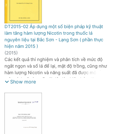
tiêu chuẩn và qui định của ngành thuốc lá.
Kết quả của đề tài bao gồm:
- Thông qua thí nghiệm về phân bón ở các thời
vụ khác nhau, đã xác định được yếu tố chính ảnh
DT2015-02 Áp dụng một số biện pháp kỹ thuật
hưởng đến hàm lượng Nicotin trong thuốc lá
làm tăng hàm lượng Nicotin trong thuốc lá
nguyên liệu tại Bắc Sơn - Lạng Sơn. Kết quả
nguyên liệu tại Bắc Sơn - Lạng Sơn ( phần thực
nghiên cứu cho thấy việc tăng lượng bón (đặc
hiện năm 2015 )
biệt là đạm) đã dẫn đến sự tăng đáng kể của hàm
(
2015
)
lượng Nicotin trong thuốc lá nguyên liệu. Đồng
Các kết quả thí nghiệm và phân tích về mức độ
thời, lượng bón trong thời vụ 2 (Xuân chính vụ)
ngắt ngọn và số lá để lại, mật độ trồng, cũng như
đã gây ra mức tăng cao hơn so với thời vụ 1
hàm lượng Nicotin và năng suất đã được mô tả
(Xuân sớm).
một cách rõ ràng. Dưới đây là phiên bản đã sửa
Show more
- Mặc dù lượng đạm bón tăng lên, nhưng không
lỗi chính tả:
có ảnh hưởng đến tính chất hút của thuốc lá
nguyên liệu.
- Các thí nghiệm về mức độ ngắt ngọn với số lá
- Việc tăng lượng phân bón không chỉ làm tăng
để lại khác nhau, mật độ trồng khác nhau và 2
hàm lượng Nicotin mà còn làm tăng năng suất và
giống C9-1, GL7 kết quả phân tích hàm lượng
chất lượng sản phẩm cuối cùng.
Nicotin đã cho thấy: Khi ngắt ngọn để lại số lá
càng ít thì hàm lượng Nicotin có xu thế tăng, nếu
ngắt ngọn để lại 20 lá hàm lượng Nicotin đạt