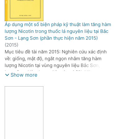
Áp dụng một số biện pháp kỹ thuật làm tăng hàm
lượng Nicotin trong thuốc lá nguyên liệu tại Bắc
Sơn - Lạng Sơn (phần thực hiện năm 2015)
(
2015
)
Mục tiêu đề tài năm 2015: Nghiên cứu xác định
về: giống, mật độ, ngắt ngọn nhằm tăng hàm
lượng Nicotin tại vùng nguyên liệu Bắc Sơn,
Lạng Sơn. Hàm lượng Nicotin >1,8%. Năng suất
Show more
bằng Đ/c (Đại trà)
Nội dung thực hiện: Xác định khả năng tổng hợp
Nicotin của các giống tham gia thí nghiệm. Thí
nghiệm xác định về mật độ ảnh hưởng tới hàm
lượng Nicotin. Thí nghiệm ngắt ngọn ảnh hưởng
tới hàm lượng Nicotin.