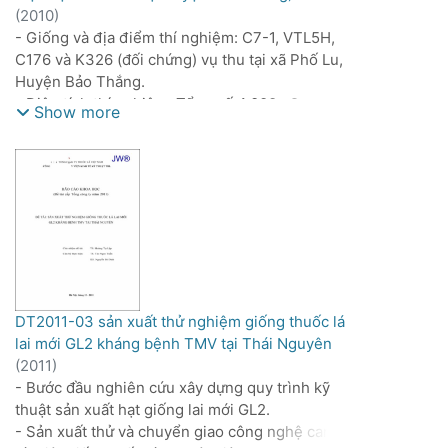
C9-1 tại Gia Lai. Đánh giá hiệu quả của mô hình
(
2010
)
áp dụng tổng hợp các tiến bộ kỹ thuật vào sản
- Giống và địa điểm thí nghiệm: C7-1, VTL5H,
xuất nguyên liệu.
C176 và K326 (đối chứng) vụ thu tại xã Phố Lu,
Huyện Bảo Thắng.
- Diện tích thí nghiệm: Tổng số 4.000m2.
Show more
+ Thí nghiệm ô nhỏ: 1.000m2. Mỗi ô thí nghiệm
có kích thước: 3 x 20m, mỗi công thức lặp lại 3
lần.
- Diện tích của mỗi công thức: 60m2 x 3 lần lặp
lại = 180m2.
- Tổng diện tích thí nghiệm: 180m2 x 4 CT =
720m2, nếu kể dải bảo vệ là: 1.000m2.
+ Khảo nghiệm sản xuất: 3.000m2 (không có dải
bảo vệ).
DT2011-03 sản xuất thử nghiệm giống thuốc lá
- Ruộng 1: Diện tích 1.000m2, trong đó: 500m2
lai mới GL2 kháng bệnh TMV tại Thái Nguyên
C7-1, 500m2 K326.
(
2011
)
- Ruộng 2: Diện tích 1.000m2, trong đó: 500m2
- Bước đầu nghiên cứu xây dựng quy trình kỹ
VTL5H, 500m2 K326.
thuật sản xuất hạt giống lai mới GL2.
- Ruộng 3: Diện tích 1.000m2, trong đó: 500m2
- Sản xuất thử và chuyển giao công nghệ canh
C176, 500m2 K326.