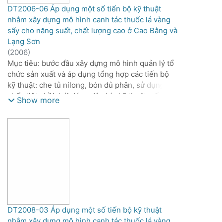
DT2006-06 Áp dụng một số tiến bộ kỹ thuật
nhằm xây dựng mô hình canh tác thuốc lá vàng
sấy cho năng suất, chất lượng cao ở Cao Bằng và
Lạng Sơn
(
2006
)
Mục tiêu: bước đầu xây dựng mô hình quản lý tổ
chức sản xuất và áp dụng tổng hợp các tiến bộ
kỹ thuật: che tủ nilong, bón đủ phân, sử dụng
chất diệt chồi, hái đúng độ chín kỹ thuật, sấy
Show more
đúng thời gian quy định, phân cấp theo 17 cấp...
nhằm tăng năng suất, chất lượng thuốc lá tại Cao
Bằng, Lạng sơn
Nội dung:
Cách thức quản lý tổ chức sản xuất
Áp dụng tổng hợp các tiến bộ kỹ thuật
DT2008-03 Áp dụng một số tiến bộ kỹ thuật
nhằm xây dựng mô hình canh tác thuốc lá vàng