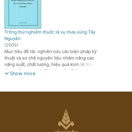
Trồng thử nghiệm thuốc lá vụ mưa vùng Tây
Nguyên
(
2005
)
Mục tiêu đề tài: nghiên cứu các biện pháp kỹ
thuật và sơ chế nguyên liệu nhằm nâng cao
năng suất, chất lượng, hiệu quả kinh tế thuốc lá
vàng sấy vụ mưa ở Tây Nguyên. Trên cơ sở đó
Show more
xây dựng mô hình chuyển giao kỹ thuật và mở
rộng sản xuất tại một số khu vực ở vùng Tây
Nguyên, đáp ứng nhu cầu sản xuất nguyên liệu
chất lượng cao và phục vụ xuất khẩu.
Nội dung thực hiện: Nghiên cứu thời vụ thích
hợp trồng thuốc lá vụ mưa. Nghiên cứu chế độ
phân bón thích hợp. Xác định hàm lượng N thích
hợp với 4 mức 30 - 40 - 50 - 60. Xây dựng tiêu
chuẩn phân cấp thuốc lá vàng sấy vụ mưa phục